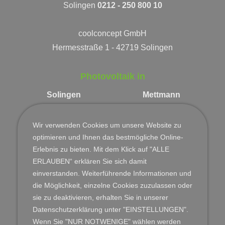
Solingen
0212 - 250 800 10
coolconcept GmbH
Hermesstraße 1 - 42719 Solingen
Photovoltaik in
Solingen
Mettmann
Haan
Velbert
Hilden
Wülfrath
Wir verwenden Cookies um unsere Website zu
Düsseldorf
Wermelskirchen
optimieren und Ihnen das bestmögliche Online-
Remscheid
Monheim
Erlebnis zu bieten. Mit dem Klick auf "ALLE
Wuppertal
Leverkusen
ERLAUBEN“ erklären Sie sich damit
Langenfeld
Neuss
einverstanden. Weiterführende Informationen und
Leichlingen
Köln
die Möglichkeit, einzelne Cookies zuzulassen oder
sie zu deaktivieren, erhalten Sie in unserer
Datenschutzerklärung unter "EINSTELLUNGEN".
Wenn Sie "NUR NOTWENIGE" wählen werden